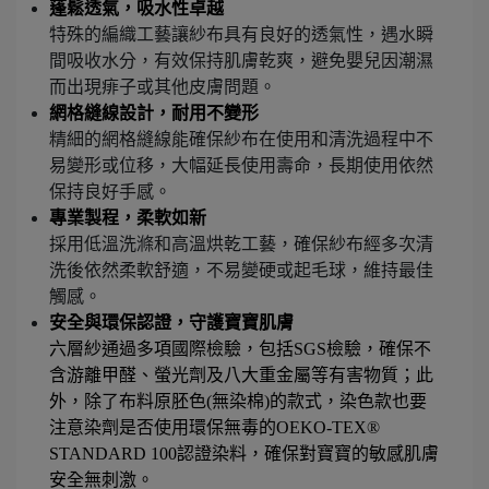
蓬鬆透氣，吸水性卓越
特殊的編織工藝讓紗布具有良好的透氣性，遇水瞬
間吸收水分，有效保持肌膚乾爽，避免嬰兒因潮濕
而出現痱子或其他皮膚問題。
網格縫線設計，耐用不變形
精細的網格縫線能確保紗布在使用和清洗過程中不
易變形或位移，大幅延長使用壽命，長期使用依然
保持良好手感。
專業製程，柔軟如新
採用低溫洗滌和高溫烘乾工藝，確保紗布經多次清
洗後依然柔軟舒適，不易變硬或起毛球，維持最佳
觸感。
安全與環保認證，守護寶寶肌膚
六層紗通過多項國際檢驗，包括SGS檢驗，確保不
含游離甲醛、螢光劑及八大重金屬等有害物質；此
外，除了布料原胚色(無染棉)的款式，染色款也要
注意染劑是否使用環保無毒的OEKO-TEX® 
STANDARD 100認證染料，確保對寶寶的敏感肌膚
安全無刺激。