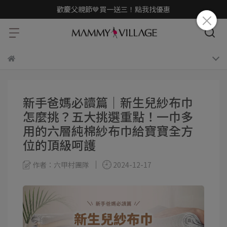
歡慶父親節🤎買一送三！點我找優惠
新手爸媽必讀篇｜新生兒紗布巾
怎麼挑？五大挑選重點！一巾多
用的六層純棉紗布巾給寶寶全方
位的頂級呵護
作者：六甲村團隊
2024-12-17