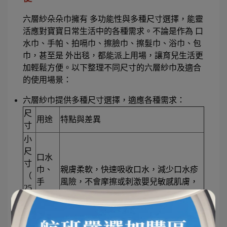
六層紗朵朵巾擁有 多功能性與多種尺寸選擇，能靈
活應對寶寶日常生活中的各種需求。不論是作為 口
水巾、手帕、拍嗝巾、擦臉巾、擦髮巾、浴巾、包
巾，甚至是 外出毯，都能派上用場，讓育兒生活更
加輕鬆方便。以下整理不同尺寸的六層紗巾及適合
的使用場景：
六層紗巾提供多種尺寸選擇，適應各種需求：
尺
用途
特點與差異
寸
小
尺
口水
寸
巾、
親膚柔軟，快速吸收口水，減少口水疹
（
手
風險，不會摩擦或刺激嬰兒敏感肌膚，
25
帕、
吃奶或拍嗝時能防止口水弄濕衣物，保
×4
拍嗝
持寶寶臉部與頸部乾爽舒適。
0c
巾
m