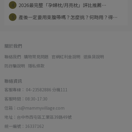
4
2026最完整「孕婦枕/月亮枕」評比推薦⋯
5
產後一定要用束腹帶嗎？怎麼挑？何時用？得⋯
關於我們
聯絡我們
購物常見問題
官網紅利金說明
退換貨說明
防詐騙說明
隱私條款
聯絡資訊
客服專線： 04-23582886 分機111
客服時間：08:30-17:30
信箱：cs@mammyvillage.com
地址：台中市西屯區工業區39路49號
統一編號：16337162