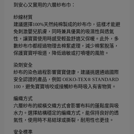
到安心又實用的六層紗布巾：
紗線材質
建議選擇100%天然純棉製成的紗布巾，這樣才能避
免刺激嬰兒肌膚，同時兼具優異的吸濕性與透氣
性，讓寶寶使用時感受輕盈舒適又保暖。此外，多
數紗布巾都經過物理去棉絮處理，減少棉絮脫落，
保護寶寶呼吸道，降低過敏或打噴嚏的風險。
染劑安全
紗布的染色過程影響寶寶健康，建議挑選通過國際
安全認證的產品，例如 OEKO-TEX® STANDARD
100，避免寶寶啃咬或接觸紗布時吸入有害物質。
編織方式
六層紗布的縱橫交織方式會影響布料的蓬鬆度與吸
水力。選擇結構穩定的編織方式，能保持良好的透
氣性，使用時不易結球或撕裂，耐用性也更佳。
安全標準