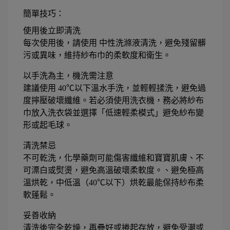
簡單技巧：
使用後立即清洗
每次使用後，請使用 中性洗滌液清洗，避免殘留髒
污或異味，維持紗布巾的柔軟度和衛生。
以手洗為主，機洗需注意
建議使用 40℃以下溫水手洗，並輕輕揉洗，避免過
度擰壓破壞纖維。若必須使用洗衣機，務必將紗布
巾放入洗衣袋並選擇「低速輕柔模式」避免紗布變
形或起毛球。
清洗禁忌
不可乾洗，化學藥劑可能傷害纖維和寶寶肌膚、不
可漂白或熨燙，避免高溫破壞柔軟度。、避免極高
溫烘乾，中低溫（40℃以下）烘乾最能保持紗布柔
軟蓬鬆。
妥善收納
清洗後完全乾燥，再疊好或捲起存放，避免受潮或