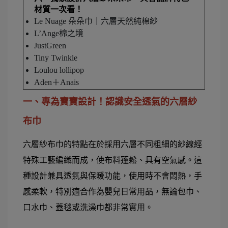
材質一次看！
Le Nuage 朵朵巾｜六層天然純棉紗
L’Ange棉之境
JustGreen
Tiny Twinkle
Loulou lollipop
Aden＋Anais
一、專為寶寶設計！認識安全透氣的六層紗
布巾
六層紗布巾的特點在於採用六層不同粗細的紗線經
特殊工藝編織而成，使布料蓬鬆、具有空氣感。這
種設計兼具透氣與保暖功能，使用時不會悶熱，手
感柔軟，特別適合作為嬰兒日常用品，無論包巾、
口水巾、蓋毯或洗澡巾都非常實用。