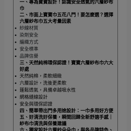
一、
專為寶寶設計！認識安全透氣的六層紗布
巾
二、
市面上寶寶巾五花八門！要怎麼選？選擇
六層紗布巾五大考量因素
紗線材質
染劑安全
編織方式
安全標準
品牌信譽
三、
天然純棉環保認證！寶寶六層紗布巾六大
好處
天然純棉，柔軟細緻
六層設計，洗後更柔軟
蓬鬆透氣，具備卓越吸水性
網格縫線設計
安全與環保認證
四、
簡單帶出門多用途設計：一巾多用好方便
五、
好清洗好保養，瞬間回歸全新舒適手感
｜
紗布巾清洗與保養建議
六、
獨家設計六層紗朵朵巾，與各品牌特色、