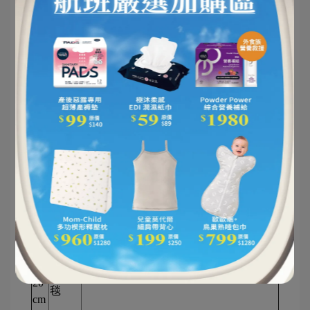
）
中
尺
擦臉
寸
巾、
輕便多用途，適合外出使用，透氣性
（
外出
好，能在夏天保持涼爽，且吸水性佳，
60
蓋
能迅速吸乾濕髮或擦拭臉部。
擦髮巾可
×9
毯、
盡快擦乾寶寶濕髮，外出蓋毯適合放在
0c
擦髮
嬰兒推車
。
m
巾
）
大
尺
包
寸
巾、
能包裹整個寶寶身體，透氣且吸水性
（
浴
強，非常適合沐浴後使用，也能用於外
70
巾、
出時作為毯子或包巾，保持肌膚乾爽與
×1
外出
溫暖，避免新生兒著涼。
20
毯
cm