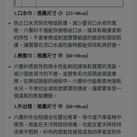
）
1.口水巾：推薦尺寸 小（25×40cm）
防止口水流到衣物或肌膚，減少嬰兒口水疹的風
險，六層紗不僅能快速吸收口水，還具有親膚柔軟
的特性，不會摩擦或刺激寶寶敏感的臉部和頸部肌
膚，讓寶寶在流口水或吃飯時都能保持乾爽舒適。
2.擦髮巾：推薦尺寸 中（60×90cm）
六層紗透氣性和吸水性能夠迅速吸乾寶寶的濕髮，
減少頭皮濕冷的不適，並避免毛巾與頭皮過度摩
擦。在擦拭頭髮的過程中，六層紗巾能輕柔地吸乾
水分，不會拉扯或刺激寶寶的頭皮，讓寶寶享受一
個溫和的乾髮體驗。
3.外出毯：推薦尺寸 中（60×90cm）
六層紗外出毯適合在嬰兒推車、背巾或汽車座椅中
使用，既能在天冷時提供保暖，也能在夏天時保持
涼爽不悶熱，紗布的透氣性使其成為四季皆宜的外