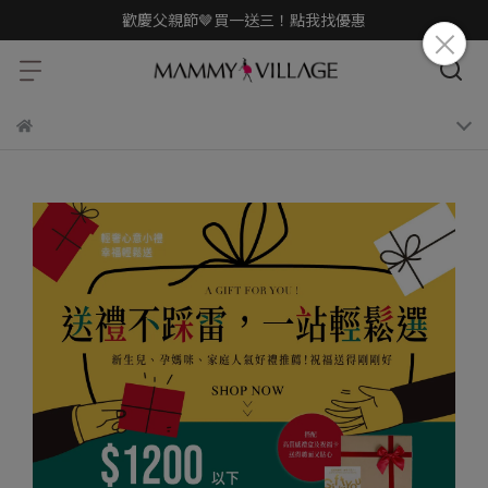
歡慶父親節🤎買一送三！點我找優惠