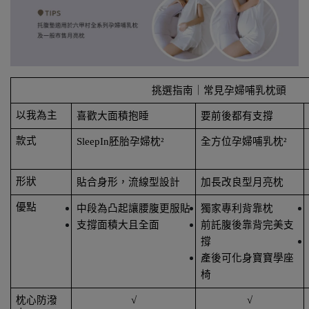
挑選指南｜常見孕婦哺乳枕頭
以我為主
喜歡大面積抱睡
要前後都有支撐
款式
SleepIn胚胎孕婦枕²
全方位孕婦哺乳枕²
形狀
貼合身形，流線型設計
加長改良型月亮枕
優點
中段為凸起讓腰腹更服貼
獨家專利背靠枕
支撐面積大且全面
前託腹後靠背完美支
撐
產後可化身寶寶學座
椅
枕心防潑
√
√