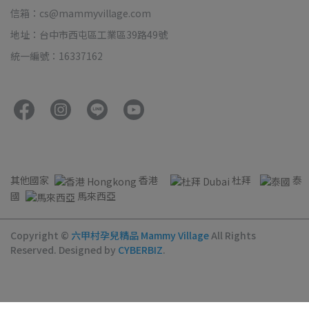
信箱：cs@mammyvillage.com
地址：台中市西屯區工業區39路49號
統一編號：16337162
其他國家
香港
杜拜
泰
國
馬來西亞
Copyright ©
六甲村孕兒精品 Mammy Village
All Rights
Reserved.
Designed by
CYBERBIZ
.