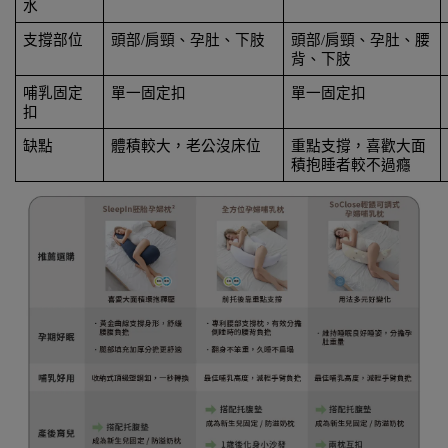
水
支撐部位
頭部/肩頸、孕肚、下肢
頭部/肩頸、孕肚、腰
背、下肢
哺乳固定
單一固定扣
單一固定扣
扣
缺點
體積較大，老公沒床位
重點支撐，喜歡大面
積抱睡者較不過癮