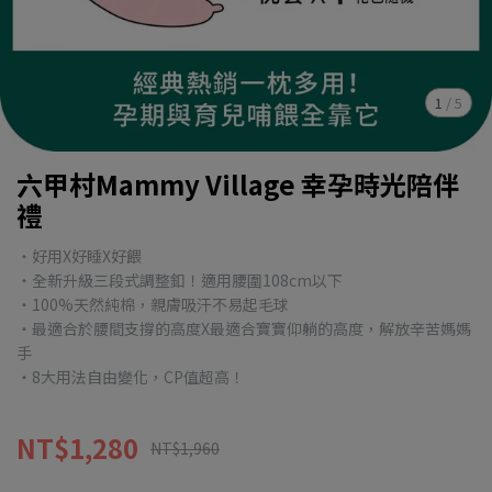
1
/
5
六甲村Mammy Village 幸孕時光陪伴
禮
・好用X好睡X好餵
・全新升級三段式調整釦！適用腰圍108cm以下
・100%天然純棉，親膚吸汗不易起毛球
・最適合於腰間支撐的高度X最適合寶寶仰躺的高度，解放辛苦媽媽
手
・8大用法自由變化，CP值超高！
NT$1,280
NT$1,960