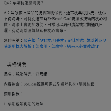
Q4：孕婦枕怎麼清洗？
A：建議依照產品的洗滌說明保養，通常枕套可拆洗，枕心
不得清洗，可特別選擇有3MScotchGard防潑水技術的枕心材
質，清潔上會更加方便，日常可以局部清潔或定期通風日
曬，有助消除濕氣與延長枕心壽命。
延伸閱讀：
最完整「孕婦枕/月亮枕」評比推薦─媽咪神器孕
哺兩用枕大解析！怎麼用、怎麼挑，過來人必買教戰守
規格說明
品名：親泌時光．好眠組
內容物含：SoClose輕餵可調式孕婦哺乳枕+隨機枕套
適用對象：
1. 孕期或哺乳期的媽咪