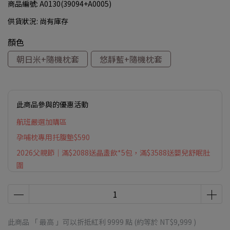
商品編號:
A0130(39094+A0005)
供貨狀況:
尚有庫存
顏色
朝日米+隨機枕套
悠靜藍+隨機枕套
此商品參與的優惠活動
航班嚴選加購區
孕哺枕專用托腹墊$590
2026父親節｜滿$2088送晶盞飲*5包，滿$3588送嬰兒舒眠肚
圍
此商品 「 最高 」可以折抵紅利
9999
點 (約等於
NT$9,999
)