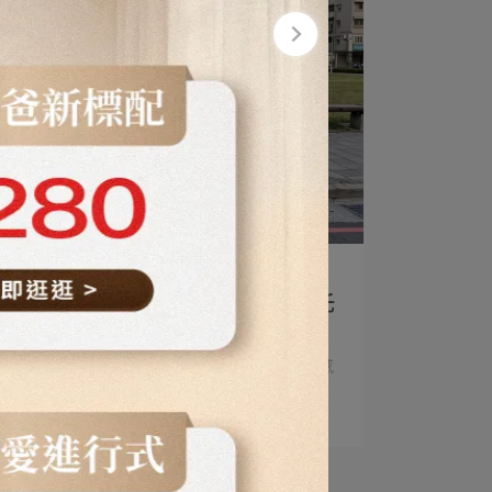
作者：六甲村團隊 | 2026-05-14
家齊媽咪推薦｜薄蟬翼超輕量彈力托
腹帶
家齊媽咪推薦｜薄蟬翼超輕量彈力托腹帶 很感
謝有⋯
閱讀更多 ->