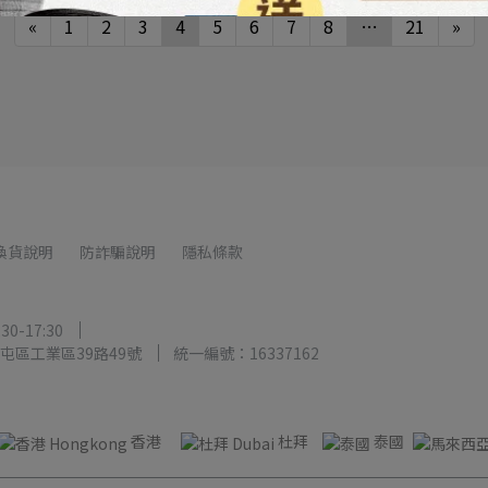
«
1
2
3
4
5
6
7
8
…
21
»
換貨說明
防詐騙說明
隱私條款
0-17:30
屯區工業區39路49號
統一編號：16337162
香港
杜拜
泰國