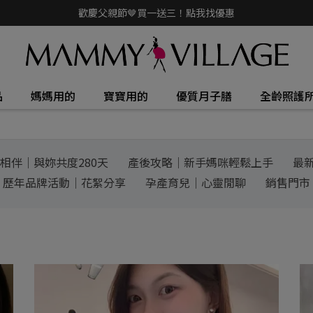
歡慶父親節🤎買一送三！點我找優惠
品
媽媽用的
寶寶用的
優質月子膳
全齡照護
相伴｜與妳共度280天
產後攻略｜新手媽咪輕鬆上手
最
歷年品牌活動｜花絮分享
孕產育兒｜心靈閒聊
銷售門市