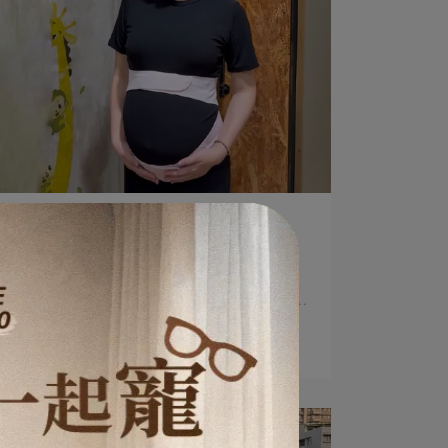
作者：六甲村團隊 | 2026-05-21
Vicky媽咪推薦｜薄蟬翼超輕量彈力
托腹帶
Vicky媽咪推薦｜薄蟬翼超輕量彈力托腹帶 懷⋯
閱讀更多 ->