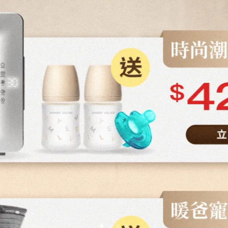
作者：六甲村團隊 | 2026-05-18
詩妤媽咪推薦｜All-Day包覆型減壓
孕哺內衣
詩妤媽咪推薦｜All-Day包覆型減壓孕哺內衣 ⋯
閱讀更多 ->