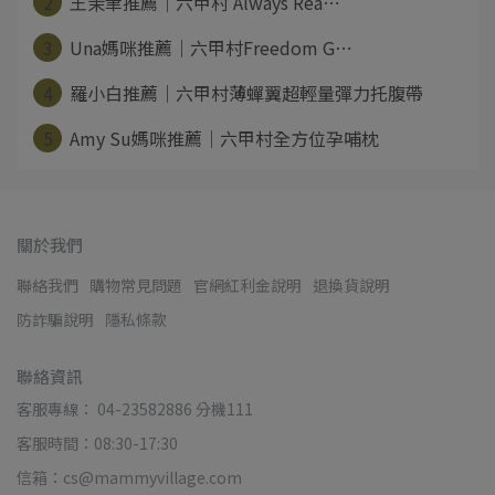
2
王茉聿推薦｜六甲村 Always Rea⋯
3
Una媽咪推薦｜六甲村Freedom G⋯
4
羅小白推薦｜六甲村薄蟬翼超輕量彈力托腹帶
5
Amy Su媽咪推薦｜六甲村全方位孕哺枕
關於我們
聯絡我們
購物常見問題
官網紅利金說明
退換貨說明
防詐騙說明
隱私條款
聯絡資訊
客服專線： 04-23582886 分機111
客服時間：08:30-17:30
信箱：cs@mammyvillage.com