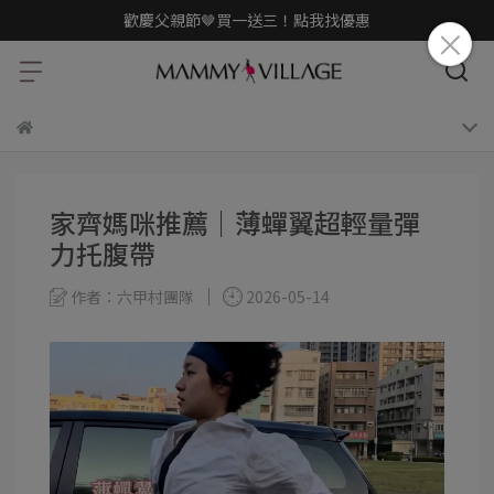
歡慶父親節🤎買一送三！點我找優惠
家齊媽咪推薦｜薄蟬翼超輕量彈
力托腹帶
作者：六甲村團隊
2026-05-14