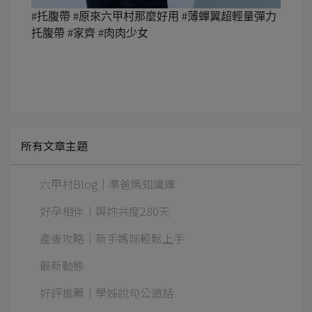
#托腹帶 #原來六甲村那麼好用 #薄蟬翼超輕量彈力
托腹帶 #家齊 #肉肉少女
所有文章主題
六甲村Blog｜準爸媽知識庫
好孕相伴｜與妳共度280天
產後攻略｜新手媽咪輕鬆上手
最新動態
好評推薦｜學姊說句公道話