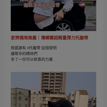
家齊媽咪推薦｜薄蟬翼超輕量彈力托腹帶
很感謝有 #托腹帶 這個發明
讓懷孕的媽咪們
多了一份可以依靠的力量