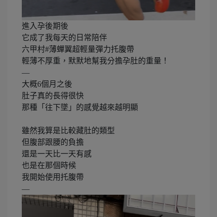
進入孕後期後
它成了我每天的日常陪伴
六甲村#薄蟬翼超輕量彈力托腹帶
輕薄不厚重，默默地幫我分擔孕肚的重量！
—
大概6個月之後
肚子真的長得很快
那種「往下墜」的感覺越來越明顯
雖然我算是比較藏肚的類型
但腹部跟腰的負擔
還是一天比一天有感
也是在那個時候
我開始使用托腹帶
—