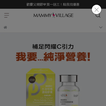
歡慶父親節🤎買一送三！點我找優惠