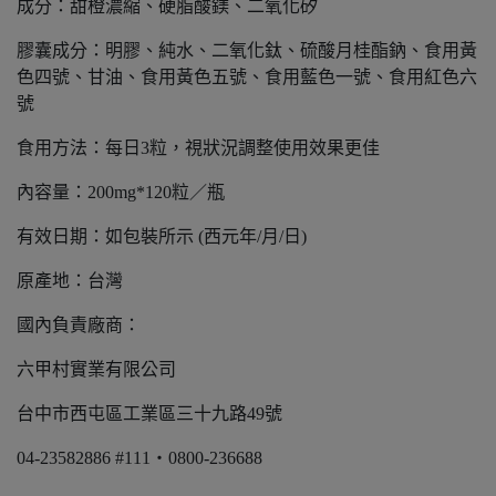
成分：甜橙濃縮、硬脂酸鎂、二氧化矽
膠囊成分：明膠、純水、二氧化鈦、硫酸月桂酯鈉、食用黃
色四號、甘油、食用黃色五號、食用藍色一號、食用紅色六
號
食用方法：每日3粒，視狀況調整使用效果更佳
內容量：200mg*120粒／瓶
有效日期：如包裝所示 (西元年/月/日)
原產地：台灣
國內負責廠商：
六甲村實業有限公司
台中市西屯區工業區三十九路49號
04-23582886 #111・0800-236688