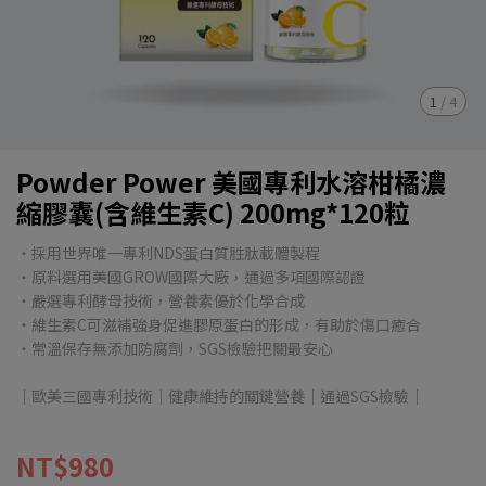
1
/
4
Powder Power 美國專利水溶柑橘濃
縮膠囊(含維生素C) 200mg*120粒
・採用世界唯一專利NDS蛋白質胜肽載體製程
・原料選用美國GROW國際大廠，通過多項國際認證
・嚴選專利酵母技術，營養素優於化學合成
・維生素C可滋補強身促進膠原蛋白的形成，有助於傷口癒合
・常溫保存無添加防腐劑，SGS檢驗把關最安心
｜歐美三國專利技術｜健康維持的關鍵營養｜通過SGS檢驗｜
NT$980