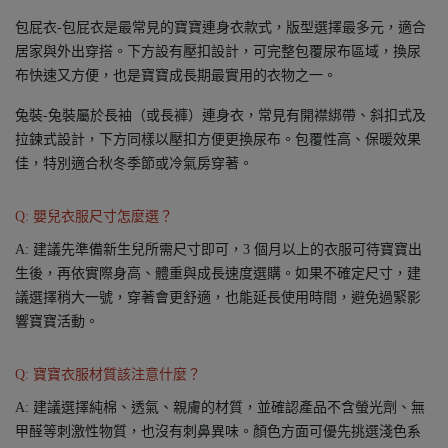
包屁衣-包屁衣是最常見的寶寶連身衣款式，版型選擇最多元，適合
居家與外出穿搭。下方設有壓扣設計，可完整包覆尿布區域，換尿
布快速又方便，也是寶寶成長期最實用的衣物之一。
兔裝-兔裝屬於長袖（或長褲）連身衣，常見有開襟綁帶、斜扣式及
拉鍊式設計，下方同樣以壓扣方便更換尿布。包覆性高、保暖效果
佳，特別適合秋冬季節或冷氣房穿著。
Q: 嬰兒衣服尺寸怎麼選？
A: 建議先準備新生兒所需尺寸即可，3 個月以上的衣服可待寶寶出
生後，再依實際身高、體重與成長速度選購。如果不確定尺寸，建
議選擇稍大一號，穿著會更舒適，也能延長使用時間，避免過緊影
響寶寶活動。
Q: 寶寶衣服材質該注意什麼？
A: 建議選擇純棉、透氣、親膚的材質，並確認產品不含螢光劑、無
甲醛等刺激性物質，也沒有刺鼻異味。顏色方面可優先挑選淺色系