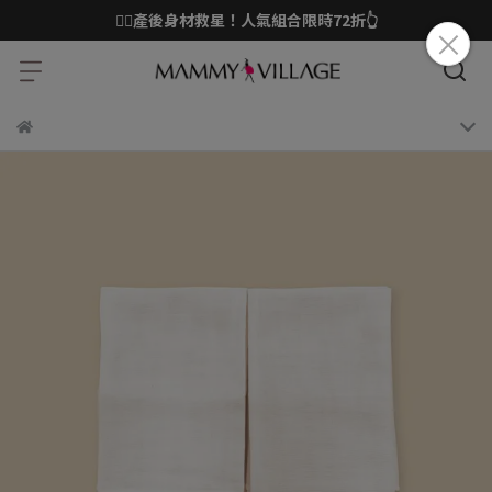
❤️‍🔥產後身材救星！人氣組合限時72折👆