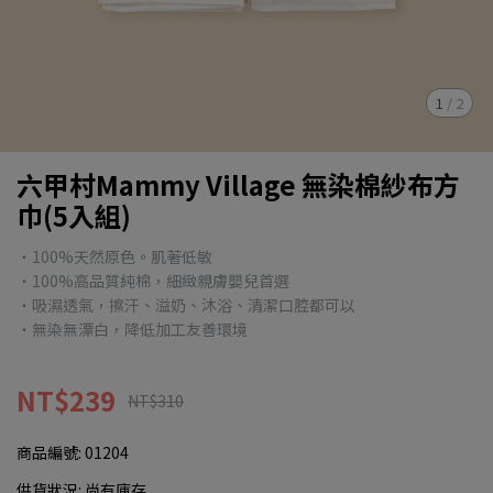
1
/
2
六甲村Mammy Village 無染棉紗布方
巾(5入組)
・100%天然原色。肌著低敏
・100%高品質純棉，細緻親膚嬰兒首選
・吸濕透氣，擦汗、溢奶、沐浴、清潔口腔都可以
・無染無漂白，降低加工友善環境
NT$239
NT$310
商品編號:
01204
供貨狀況:
尚有庫存