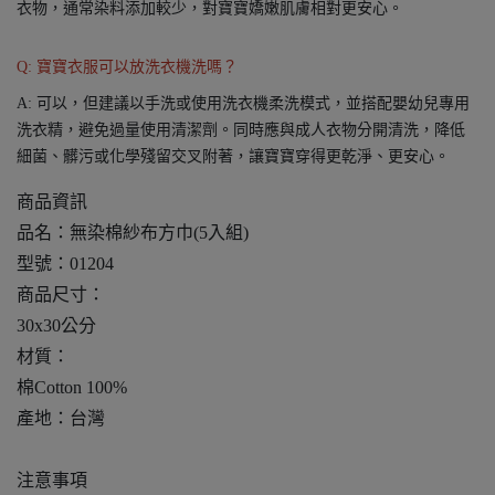
衣物，通常染料添加較少，對寶寶嬌嫩肌膚相對更安心。
Q: 寶寶衣服可以放洗衣機洗嗎？
A: 可以，但建議以手洗或使用洗衣機柔洗模式，並搭配嬰幼兒專用
洗衣精，避免過量使用清潔劑。同時應與成人衣物分開清洗，降低
細菌、髒污或化學殘留交叉附著，讓寶寶穿得更乾淨、更安心。
商品資訊
品名：無染棉紗布方巾(5入組)
型號：01204
商品尺寸：
30x30公分
材質：
棉Cotton 100%
產地：台灣
注意事項