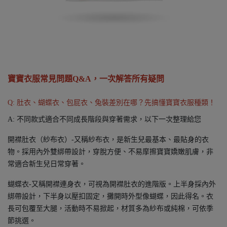
寶寶衣服常見問題Q&A，一次解答所有疑問
Q: 肚衣、蝴蝶衣、包屁衣、兔裝差別在哪？先搞懂寶寶衣服種類！
A: 不同款式適合不同成長階段與穿著需求，以下一次整理給您
開襟肚衣（紗布衣）-又稱紗布衣，是新生兒最基本、最貼身的衣
物。採用內外雙綁帶設計，穿脫方便、不易摩擦寶寶嬌嫩肌膚，非
常適合新生兒日常穿著。
蝴蝶衣-又稱開襟連身衣，可視為開襟肚衣的進階版。上半身採內外
綁帶設計，下半身以壓扣固定，攤開時外型像蝴蝶，因此得名。衣
長可包覆至大腿，活動時不易掀起，材質多為紗布或純棉，可依季
節挑選。