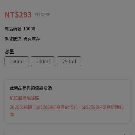
NT$293
NT$380
商品編號:
10038
供貨狀況:
尚有庫存
容量
150ml
200ml
250ml
此商品參與的優惠活動
航班嚴選加購區
2026父親節｜滿$2088送晶盞飲*5包，滿$3588送嬰兒舒眠肚
圍