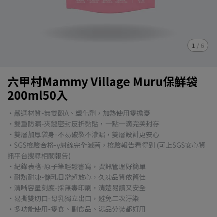
1
/
6
六甲村Mammy Village Muru保鮮袋
200ml50入
・嚴選材質-無雙酚A、塑化劑，加熱使用零擔憂
・雙重防漏-夾鏈密封反折黏貼，一點一滴完美封存
・雙層加厚袋身-不易破裂不滲漏，雙層設計更安心
・SGS檢驗合格-γ射線完全滅菌，檢驗報告看得到 (可上SGS安心資
訊平台搜尋相關報告)
・紀錄表格-原子筆輕鬆書寫，資訊管理好簡單
・耐熱耐凍-儲乳日常超放心，久凍品質依舊佳
・清晰容量刻度-採無毒印刷，清楚易讀又安全
・易撕雙切口-母乳獨立出口，避免二次汙染
・多功能使用-零食、副食品、湯品分裝都好用