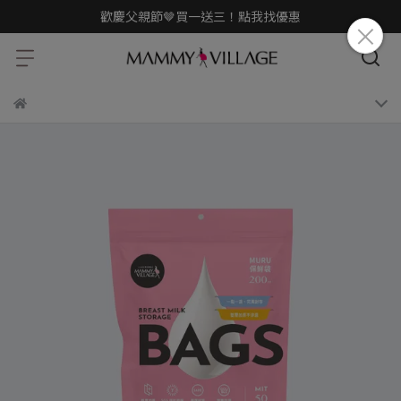
歡慶父親節🤎買一送三！點我找優惠