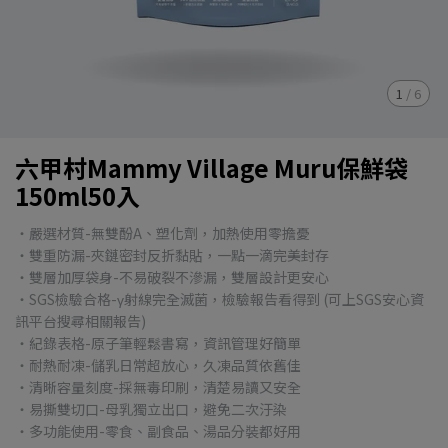
1
/
6
六甲村Mammy Village Muru保鮮袋
150ml50入
・嚴選材質-無雙酚A、塑化劑，加熱使用零擔憂
・雙重防漏-夾鏈密封反折黏貼，一點一滴完美封存
・雙層加厚袋身-不易破裂不滲漏，雙層設計更安心
・SGS檢驗合格-γ射線完全滅菌，檢驗報告看得到 (可上SGS安心資
訊平台搜尋相關報告)
・紀錄表格-原子筆輕鬆書寫，資訊管理好簡單
・耐熱耐凍-儲乳日常超放心，久凍品質依舊佳
・清晰容量刻度-採無毒印刷，清楚易讀又安全
・易撕雙切口-母乳獨立出口，避免二次汙染
・多功能使用-零食、副食品、湯品分裝都好用