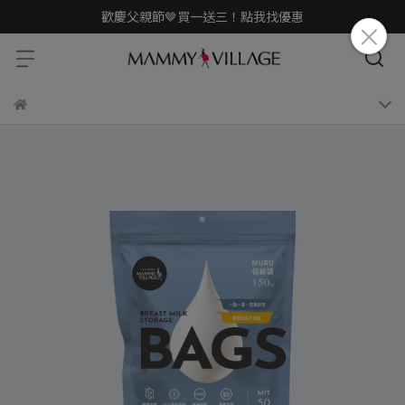
歡慶父親節🤎買一送三！點我找優惠