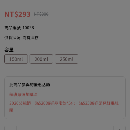
NT$293
NT$380
商品編號:
10038
供貨狀況:
尚有庫存
容量
150ml
200ml
250ml
此商品參與的優惠活動
航班嚴選加購區
2026父親節｜滿$2088送晶盞飲*5包，滿$3588送嬰兒舒眠肚
圍