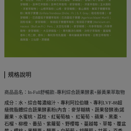
規格說明
商品品名：In-Full舒暢飲–專利綜合蔬果酵素+藤黃果萃取物
成分：水、綜合莓濃縮汁、專利阿拉伯糖、專利LVF-88超
級微脂體綜合蔬果酵素粉(內含：麥芽糊精、蔬果發酵液(諾
麗果、水蜜桃、荔枝、紅葡萄柚、 紅葡萄、蘋果、黑棗、
石榴、柳橙、番茄、紫蘿蔔、野櫻莓、蔓越莓、草莓、覆盆
莓、櫻桃、黑醋栗、醋栗、白葡萄、胡蘿蔔、甘蔗、 百香