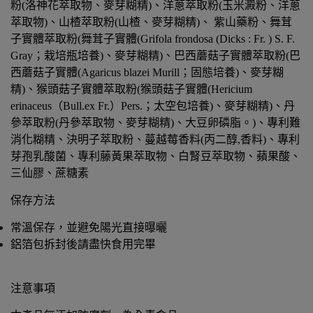
粉(洛神花萃取物、麥芽糊精)、洋蔥萃取粉(玉米澱粉、洋蔥
萃取物)、山楂萃取粉(山楂、麥芽糊精)、 紫山藥粉、舞茸
子實體萃取粉(舞茸子實體(Grifola frondosa (Dicks : Fr. ) S. F. 
Gray；栽培瓶培養)、麥芽糊精)、巴西蘑菇子實體萃取粉(巴
西蘑菇子實體(Agaricus blazei Murill；固態培養)、麥芽糊
精)、猴頭菇子實體萃取粉(猴頭菇子實體(Hericium 
erinaceus（Bull.ex Fr.）Pers.；太空包培養)、麥芽糊精)、丹
參萃取粉(丹參萃取物、麥芽糊精)、大豆卵磷脂。)、專利難
消化糊精、決明子萃取粉、蔓越莓香料(丙二醇,香料)、專利
芽孢乳酸菌、專利藤黃果萃取物、白腎豆萃取物、蘋果酸、
三仙膠、蔗糖素
保存方法
常溫保存，並避免陽光直接曝曬
鋁箔包拆封後請盡快食用完畢
注意事項