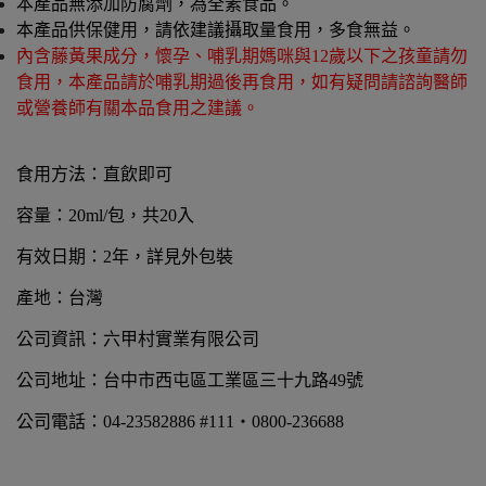
本產品無添加防腐劑，為全素食品。
本產品供保健用，請依建議攝取量食用，多食無益。
內含藤黃果成分，懷孕、哺乳期媽咪與12歲以下之孩童請勿
食用，本產品請於哺乳期過後再食用，如有疑問請諮詢醫師
或營養師有關本品食用之建議。
食用方法：直飲即可
容量：20ml/包，共20入
有效日期：2年，詳見外包裝
產地：台灣
公司資訊：六甲村實業有限公司 
公司地址：台中市西屯區工業區三十九路49號 
公司電話：04-23582886 #111・0800-236688 