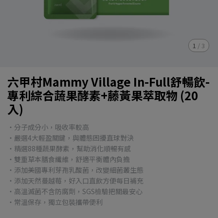
1
/
3
六甲村Mammy Village In-Full舒暢飲-
專利綜合蔬果酵素+藤黃果萃取物 (20
入)
・分子成分小，吸收率較高
・嚴選4大輕盈關鍵，與體態困擾直球對決
・精選88種蔬果酵素，幫助消化順暢有感
・雙重草本膳食纖維，舒適平衡體內負擔
・添加美國專利芽孢乳酸菌，改變細菌叢生態
・添加天然蔓越莓，好入口直飲方便每日補充
・高溫滅菌不含防腐劑，SGS檢驗把關最安心
・常溫保存，獨立包裝攜帶便利