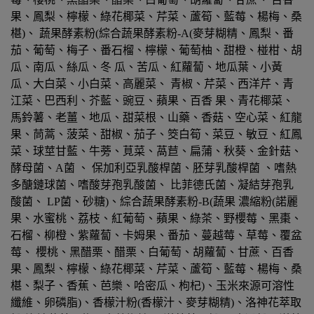
果、鳳梨、檸檬、綠花椰菜、芹菜、蘆筍、藍莓、楊梅、桑
椹)、 蔬果酵素粉(綜合蔬果酵素粉-A(麥芽糊精、鳳梨、番
茄、葡萄、梅子、番石榴、檸檬、葡萄柚、甜橙、椪柑、胡
瓜、南瓜、絲瓜、冬 瓜、苦瓜、紅蘿蔔、地瓜葉、小黃
瓜、大白菜、小白菜、高麗菜、 青椒、芹菜、西洋芹、青
江菜、巴西利、芥藍、豌豆、蘋果、百香 果、青花椰菜、
馬鈴薯、老薑、地瓜、甜菜根、山藥、香菇、空心菜、紅龍
果、茼蒿、菠菜、甜椒、茄子、筊白筍、菜豆、敏豆、紅鳳
菜、球莖甘藍、牛蒡、莧菜、萵苣、扁蒲、秋葵、金針菇、
酵母菌、A菌 、 保加利亞乳酸桿菌、胚芽乳酸桿菌 、嗜熱
多醣鏈球菌、嗜酸芽孢乳酸菌、 比菲德氏菌、凝結芽孢乳
酸菌、 LP菌、砂糖)、綜合蔬果酵素粉-B(蔬果 濃縮粉(諾麗
果、水蜜桃、荔枝、紅葡萄、蘋果、綠茶、野櫻莓、黑棗、
石榴、柳橙、紫蘿蔔、卡姆果、番茄、蔓越莓、草莓、覆盆
莓、 櫻桃、黑醋栗、醋栗、白葡萄、胡蘿蔔、甘蔗、百香
果、鳳梨、檸檬、綠花椰菜、芹菜、蘆筍、藍莓、楊梅、桑
椹、梨子、香蕉、芭樂、哈密瓜、枸杞)、玉米來源可溶性
纖維、卵磷脂)、香檬汁粉(香檬汁、麥芽糊精)、洛神花萃取