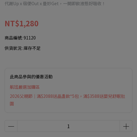
代謝Up x 宿便Out x 曼妙Get，一開即飲液態好吸收！
NT$1,280
商品編號:
91120
供貨狀況:
庫存不足
此商品參與的優惠活動
航班嚴選加購區
2026父親節｜滿$2088送晶盞飲*5包，滿$3588送嬰兒舒眠肚
圍