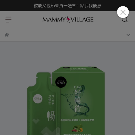
歡慶父親節🤎買一送三！點我找優惠