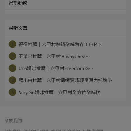
最新動態
最新文章
1
得得推薦｜六甲村熱銷孕哺內衣ＴＯＰ３
2
王茉聿推薦｜六甲村 Always Rea⋯
3
Una媽咪推薦｜六甲村Freedom G⋯
4
羅小白推薦｜六甲村薄蟬翼超輕量彈力托腹帶
5
Amy Su媽咪推薦｜六甲村全方位孕哺枕
關於我們
聯絡我們
購物常見問題
官網紅利金說明
退換貨說明