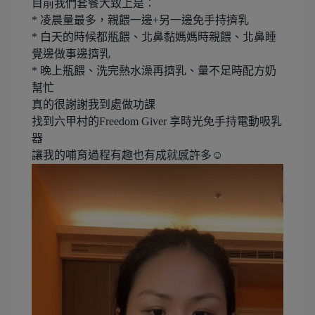
目前我們套餐大致上是：
* 凌晨量最多，親餵一邊+另一邊免手持擠乳
* 白天的時候都瓶餵、北鼻黏媽媽時親餵、北鼻睡
覺邊做事邊擠乳
* 晚上瓶餵、洗完熱水澡再擠乳、量不足時配方奶
幫忙
真的很謝謝我到處做功課
找到六甲村的Freedom Giver 享時光免手持電動吸乳
器
讓我的哺育過程有趣也有成就感許多☺️