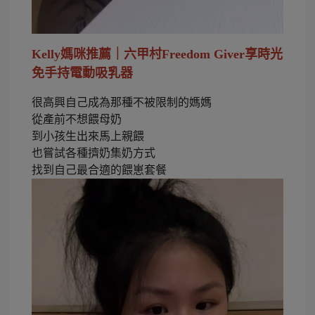
Kelly媽咪推薦｜六甲村Freedom Giver享時光
免手持電動吸乳器
很高興自己成為那種不被限制的媽媽
從產前不想餵母奶
到小孩生出來馬上親餵
也嘗試各種擠奶集奶方式
找到自己最合適的餵崽套餐