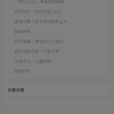
六甲村Blog｜準爸媽知識庫
好孕相伴｜與妳共度280天
產後攻略｜新手媽咪輕鬆上手
最新動態
好評推薦｜學姊說句公道話
歷年品牌活動｜花絮分享
孕產育兒｜心靈閒聊
銷售門市
文章分類