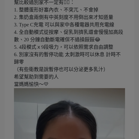
幫比較過別家不一定有👍🏽：
1. 整體蛋形好塞內衣、不突兀、不會掉
2. 集奶盒兩側有中英刻度不用倒出來才知道量
3. Type C充電 可以與家中各種電器共用充電線
4. 全自動模式從按摩、促乳到擠乳還會慢慢加高段
數、20 分鐘自動斷電確保不過操餒餒😂
5. 4段模式ｘ9段吸力，可以依照需求自由調整
6. 別家沒有的暫停功能 太刺激時可以休息 計時不
歸零
（有些衛教是說暫停也可以分泌更多乳汁）
希望幫助到需要的人
當媽媽愉快～💛