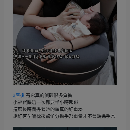
#產後
有它真的減輕很多負擔
小福寶餵奶一次都要半小時起跳
這麼長時間撐著她的頭真的好重🫨
還好有孕哺枕來幫忙分擔手部重量才不會媽媽手🥲