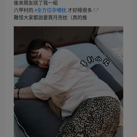
後來朋友送了我一組
六甲村的
#全方位孕哺枕
才好睡很多.ᐟ‪‪‪.ᐟ‪‪‪
難怪大家都說要買月亮枕（真的推