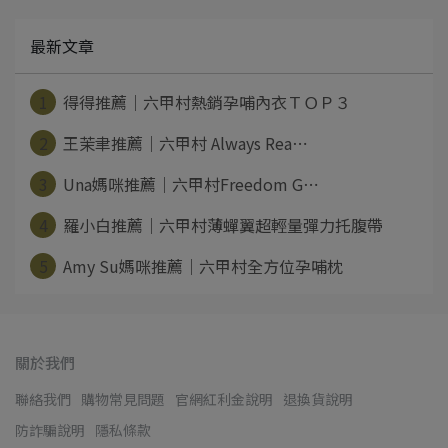
最新文章
1
得得推薦｜六甲村熱銷孕哺內衣ＴＯＰ３
2
王茉聿推薦｜六甲村 Always Rea⋯
3
Una媽咪推薦｜六甲村Freedom G⋯
4
羅小白推薦｜六甲村薄蟬翼超輕量彈力托腹帶
5
Amy Su媽咪推薦｜六甲村全方位孕哺枕
關於我們
聯絡我們
購物常見問題
官網紅利金說明
退換貨說明
防詐騙說明
隱私條款