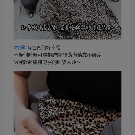
#懷孕
有它真的好幸福
不僅側睡時可環抱跨腳 後背有倚靠不腰痠
讓我輕鬆維持舒服的睡姿入睡～