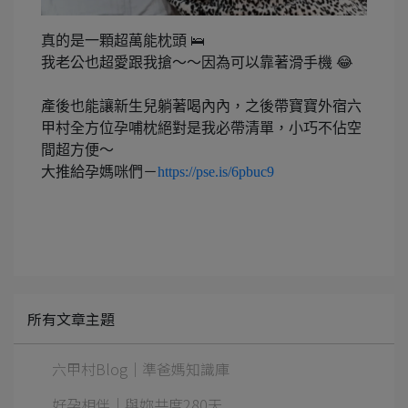
真的是一顆超萬能枕頭 🛌
我老公也超愛跟我搶～～因為可以靠著滑手機 😂
產後也能讓新生兒躺著喝內內，之後帶寶寶外宿六
甲村全方位孕哺枕絕對是我必帶清單，小巧不佔空
間超方便～
大推給孕媽咪們－
https://pse.is/6pbuc9
所有文章主題
六甲村Blog｜準爸媽知識庫
好孕相伴｜與妳共度280天