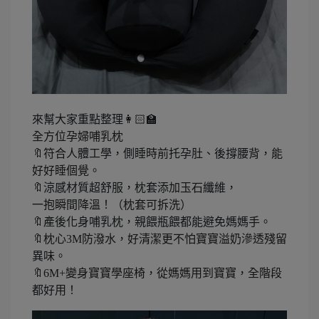
來幫大家重點整理👩🏻‍🏫
全方位孕婦哺乳枕
🔖符合人體工學，側睡時前托孕肚、後撐腰背，能
好好睡個覺。
🔖涼感材質超舒服，枕套添加玉石纖維，
一抱瞬間降溫！（枕套可拆洗）
🔖產後化身哺乳枕，親餵瓶餵都能避免媽媽手。
🔖枕心3M防潑水，好清潔更不怕寶寶溢奶滲透殘留
異味。
🔖6M+變身寶寶學座椅，從媽媽用到寶寶，全階段
都好用！