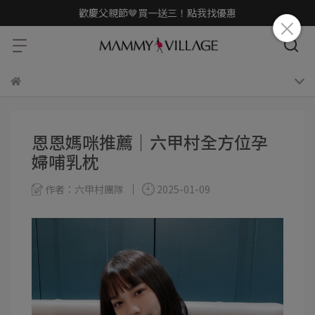
歡慶父親節🤎買一送三！點我找優惠
恩恩媽咪推薦｜六甲村全方位孕
婦哺乳枕
作者：六甲村團隊
2025-01-09