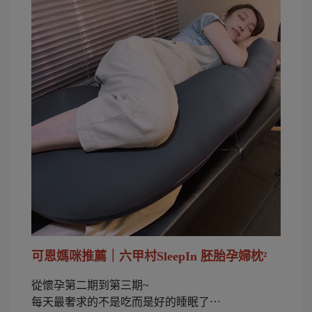
可恩媽咪推薦｜六甲村SleepIn 胚胎孕婦枕²
從懷孕第二期到第三期~
每天最奢求的不是吃而是好的睡眠了⋯