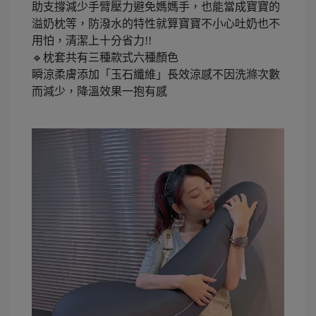
助支撐減少手臂壓力避免媽媽手，也能當成寶寶的
溢奶枕等，防潑水的特性就算寶寶不小心吐奶也不
用怕，清潔上十分省力!!
🔹枕套共有三種款式六種顏色
瞬涼柔膚添加「玉石纖維」長效涼感不因洗滌次數
而減少，降溫效果一抱有感