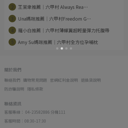
2
王茉聿推薦｜六甲村 Always Rea⋯
3
Una媽咪推薦｜六甲村Freedom G⋯
4
羅小白推薦｜六甲村薄蟬翼超輕量彈力托腹帶
5
Amy Su媽咪推薦｜六甲村全方位孕哺枕
關於我們
聯絡我們
購物常見問題
官網紅利金說明
退換貨說明
防詐騙說明
隱私條款
聯絡資訊
客服專線： 04-23582886 分機111
客服時間：08:30-17:30