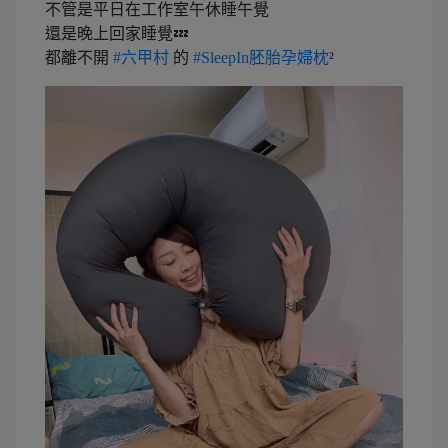
不管是平日在工作室午休睡午覺
還是晚上回家睡覺💤
都離不開
#六甲村
的
#SleepIn胚胎孕婦枕
²