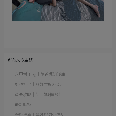
所有文章主題
六甲村Blog｜準爸媽知識庫
好孕相伴｜與妳共度280天
產後攻略｜新手媽咪輕鬆上手
最新動態
好評推薦｜學姊說句公道話