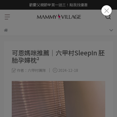
歡慶父親節🤎買一送三！點我找優惠
可恩媽咪推薦｜六甲村SleepIn 胚
胎孕婦枕²
作者：六甲村團隊
2024-12-18