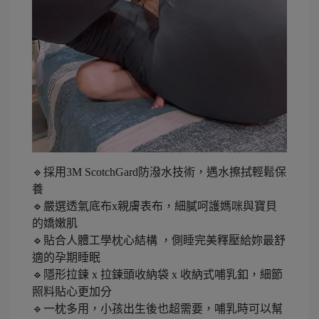
🔹採用3M ScotchGard防潑水技術，遇水擦拭輕鬆保
養
🔹嚴選透氣底布x親膚表布，細膩呵護媽咪與寶貝
的嬌嫩肌
🔹貼合人體工學枕心結構 ，側睡完美釋壓給妳最舒
適的孕期睡眠
🔹隱形拉鍊 x 拉鍊頭收納袋 x 收納式哺乳釦，細節
照料貼心更加分
🔹一枕多用，小孩出生後也超需要，哺乳時可以幫