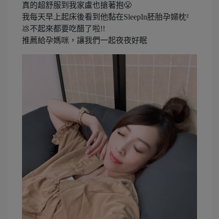
真的超舒服到我家盧也搶著抱😤
我每天早上起床後看到他黏在SleepIn胚胎孕婦枕²
💩不起來都要吃醋了啦!!
推薦給孕媽咪，讓我們一起夜夜好眠