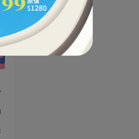
份
們
不