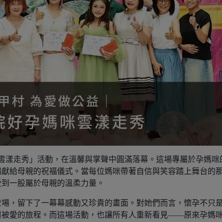
媽咪雲漾走秀」活動，在溫馨與掌聲中圓滿落幕。這場專屬於孕媽咪
場獻給母親的祝福儀式。當每位媽咪帶著自信與笑容踏上舞台的
受到一股屬於母親的溫柔力量。
登場，留下了一幕幕感動又珍貴的畫面。對她們而言，懷孕不只
與被愛的旅程。而這場活動，也讓所有人重新看見——原來孕媽