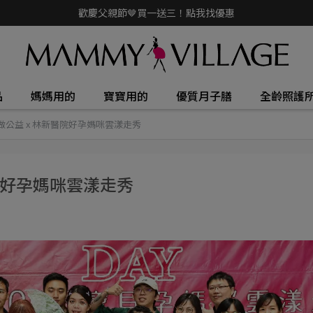
歡慶父親節🤎買一送三！點我找優惠
品
媽媽用的
寶寶用的
優質月子膳
全齡照護
為愛做公益 x 林新醫院好孕媽咪雲漾走秀
醫院好孕媽咪雲漾走秀