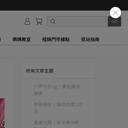
所
媽媽教室
經銷門市據點
逛站指南
所有文章主題
六甲村Blog｜準爸媽知
識庫
好孕相伴｜與妳共度280
天
產後攻略｜新手媽咪輕