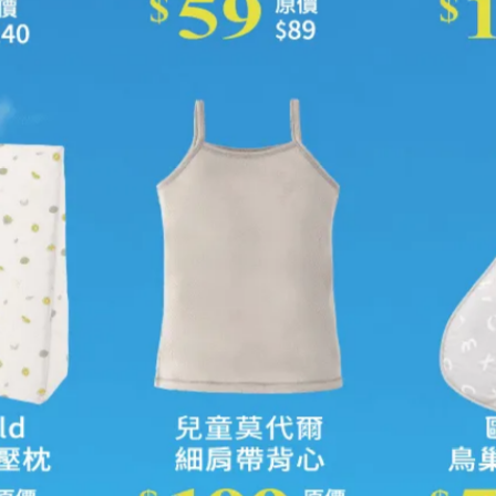
是讓每位媽媽有機會站上舞台，被真正看見。
事；每一抹笑容背後，也都藏著媽媽們不為人知的辛苦與勇敢。
而是最閃耀、自信的自己。
，而六甲村也希望將「被照顧」的溫暖感受，一起放進這份珍貴
份支持，對孕期中的媽咪而言，都可能成為很大的力量。