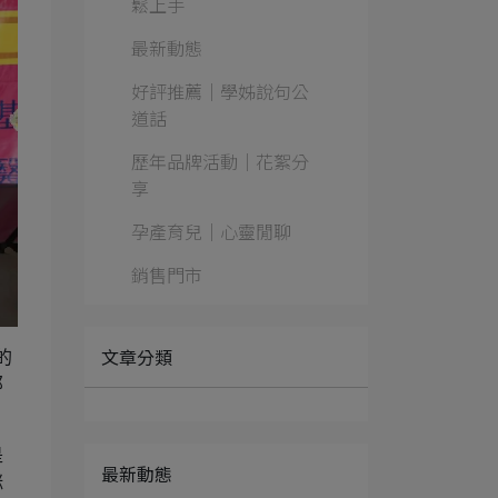
鬆上手
最新動態
好評推薦｜學姊說句公
道話
歷年品牌活動｜花絮分
享
孕產育兒｜心靈閒聊
銷售門市
文章分類
的
那
是
最新動態
咪