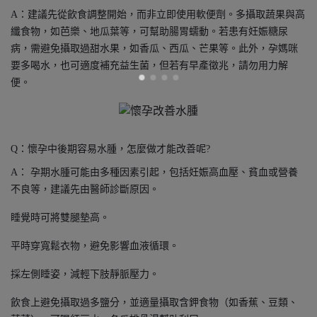
A：建議先從飲食調整開始，而非立即使用軟便劑。多攝取蔬果與高
纖食物，如芭樂、地瓜葉等，可幫助腸胃蠕動。若患有妊娠糖尿
病，需避免攝取過甜水果，如香瓜、西瓜、芒果等。此外，孕媽咪
要多喝水，也可適度補充益生菌，但若有早產徵兆，請勿用力解
便。
Q：懷孕中後期容易水腫，怎麼做才能改善呢?
A： 孕期水腫可能由多種因素引起，包括妊娠高血壓、貧血或營養
不良等，建議先由醫師診斷原因。
睡覺時可將雙腿墊高。
平時穿寬鬆衣物，避免影響血液循環。
採左側睡姿，減輕下肢靜脈壓力。
飲食上避免攝取過多鹽分，並適量攝取含鉀食物（如香蕉、豆類、