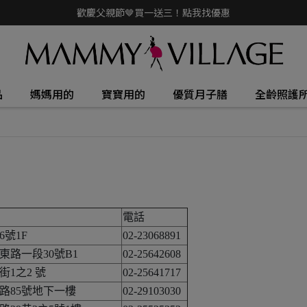
歡慶父親節🤎買一送三！點我找優惠
品
媽媽用的
寶寶用的
優質月子膳
全齡照護
電話
6號1F
02-23068891
路一段30號B1
02-25642608
1之2 號
02-25641717
路85號地下一樓
02-29103030