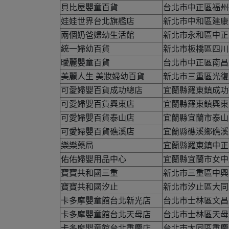
貝比屋嬰童百貨
台北市中正區福州街
娃娃世界台北旗艦店
新北市中和區建康路
兩個奶爸婦幼生活館
新北市永和區中正路
統一婦幼百貨
新北市板橋區四川
曖麗嬰童百貨
台北市中正區南昌
美麗人生 美妝婦幼百貨
新北市三重區光復
可愛婦嬰百貨成功總店
宜蘭縣羅東鎮成功街
可愛婦嬰百貨興東店
宜蘭縣羅東鎮興東路
可愛婦嬰百貨泰山店
宜蘭縣宜蘭市泰山
可愛婦嬰百貨礁溪店
宜蘭縣礁溪鄉礁溪路
樂樂藥局
宜蘭縣羅東鎮中正
佑佑婦嬰用品中心
宜蘭縣宜蘭市女中
寶寶共和國三重
新北市三重區中興南
寶寶共和國汐止
新北市汐止區大同
卡多摩嬰童館台北新光店
台北市士林區文昌
卡多摩嬰童館台北天母店
台北市士林區天母
卡多摩嬰童館台北重慶店
台北市大同區重慶北