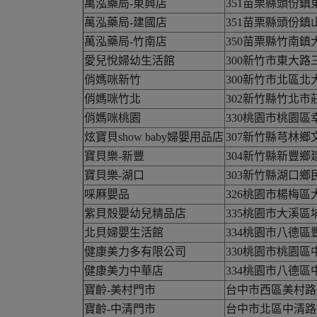
萬泓藥局-東興店
351苗栗縣頭份鎮
萬泓藥局-建國店
351苗栗縣頭份鎮
萬泓藥局-竹南店
350苗栗縣竹南鎮
愛兒悅婦幼生活館
300新竹市東大路三
俏媽咪新竹
300新竹市北區北大
俏媽咪竹北
302新竹縣竹北市
俏媽咪桃園
330桃園市桃園區幸
炫寶貝show baby婦嬰用品店
307新竹縣芎林鄉
寶貝樂-新豐
304新竹縣新豐鄉建
寶貝樂-湖口
303新竹縣湖口鄉民
啋厤嬰品
326桃園市楊梅區
紫貝殼嬰幼兒精品店
335桃園市大溪區
北貝婦嬰生活館
334桃園市八德區
健康美力多有限公司
330桃園市桃園區
健康美力中華店
334桃園市八德區
寶齡-美村門市
台中市西區美村路一
寶齡-中清門市
台中市北區中清路一